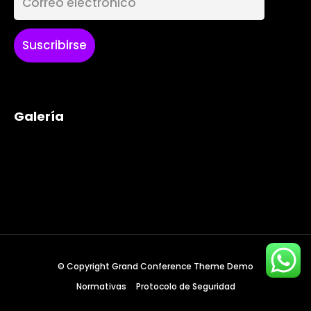
December 23 to 26, 2022
Where
467 Davidson ave
Los Angeles CA 95716
Galería
Get directions
© Copyright Grand Conference Theme Demo
Normativas
Protocolo de Seguridad