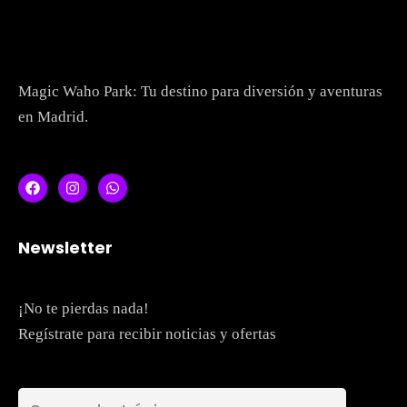
About
Magic Waho Park: Tu destino para diversión y aventuras
en Madrid.
Newsletter
Topics
Business
Engineering
Growth
Platform
¡No te pierdas nada!
Regístrate para recibir noticias y ofertas
When
Sunday to Wednesday