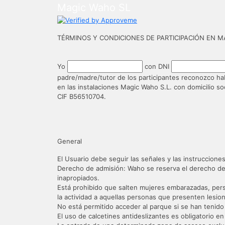
Magic Waho SL
TÉRMINOS Y CONDICIONES DE PARTICIPACIÓN EN 
Yo
con DNI
padre/madre/tutor de los participantes reconozco habe
en las instalaciones Magic Waho S.L. con domicilio so
CIF B56510704.
General
El Usuario debe seguir las señales y las instruccion
Derecho de admisión: Waho se reserva el derecho de 
inapropiados.
Está prohibido que salten mujeres embarazadas, person
la actividad a aquellas personas que presenten lesio
No está permitido acceder al parque si se han tenid
El uso de calcetines antideslizantes es obligatorio e