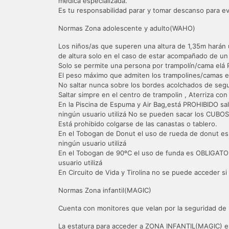
médica especializada.
Es tu responsabilidad parar y tomar descanso para ev
Normas Zona adolescente y adulto(WAHO)
Los niños/as que superen una altura de 1,35m harán 
de altura solo en el caso de estar acompañado de u
Solo se permite una persona por trampolín/cama elá P
El peso máximo que admiten los trampolines/camas el
No saltar nunca sobre los bordes acolchados de segur
Saltar simpre en el centro de trampolin , Aterriza con
En la Piscina de Espuma y Air Bag,está PROHIBIDO sa
ningún usuario utilizá No se pueden sacar los CUBO
Está prohibido colgarse de las canastas o tablero.
En el Tobogan de Donut el uso de rueda de donut es 
ningún usuario utilizá
En el Tobogan de 90ºC el uso de funda es OBLIGATORI
usuario utilizá
En Circuito de Vida y Tirolina no se puede acceder si 
Normas Zona infantil(MAGIC)
Cuenta con monitores que velan por la seguridad de 
La estatura para acceder a ZONA INFANTIL(MAGIC) e