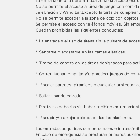
La entrada de una determinada zona da acceso exclus
No se permite el acceso al área de juego con comida 
celebración y Waho Bar.Excepto la tarta de cumpleañ
No se permite acceder a la zona de ocio con objetos af
Se permite el acceso con teléfonos móviles. Sin em
Quedan prohibidas las siguientes conductas:
* La entrada y el uso de áreas sin la pulsera 
* Sentarse o acostarse en las camas elásticas.
* Tirarse de cabeza en las áreas designadas para
* Correr, luchar, empujar y/o practicar juegos de cont
* Escalar paredes, pirámides o cualquier 
* Saltar usando calzado
* Realizar acrobacias sin haber recibido entrenami
* Escupir y/o arrojar objetos en las instalaciones.
Las entradas adquiridas son personales e intransferib
En caso de emergencia se prestarán primeros auxilios 