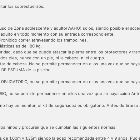
itar los sobresfuerzos.
uso de Zona adolescente y adulto(WAHO) solos, siendo posible el acces
n adulto en todo momento con su entrada correspondiente.
rohibido correr atravesando los trampolines.
ásticas es de 180 Kg.
idad, dado que se puede atascar la pierna entre los protectores y tram
 dos pies, nunca con un pie, ni la cabeza, ni el cuerpo.
ltar de cabeza. No se permite permanecer en ellos una vez que se haya 
S DE ESPUMA de la piscina.
OBLIGATORIO, no se permite permanecer en ellos una vez que se haya c
O, no se permite permanecer en ellos una vez que se haya caído Antes
no hay un monitor, el kit de seguriadad es obligatorio. Antes de tirarse
los niños y procuran que se cumplan las siguientes normas:
s de 1,00m y 1,35m siendo la edad recomendada entre 4 y 9 años. Pud