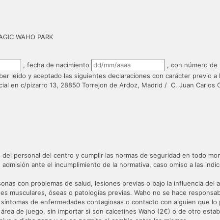
MAGIC WAHO PARK
, fecha de nacimiento
, con número de 
r leído y aceptado las siguientes declaraciones con carácter previo a l
cial en c/pizarro 13, 28850 Torrejon de Ardoz, Madrid / C. Juan Carlos 
es del personal del centro y cumplir las normas de seguridad en todo m
admisión ante el incumplimiento de la normativa, caso omiso a las indi
as con problemas de salud, lesiones previas o bajo la influencia del al
nes musculares, óseas o patologías previas. Waho no se hace responsabl
o síntomas de enfermedades contagiosas o contacto con alguien que lo
n área de juego, sin importar si son calcetines Waho (2€) o de otro estab