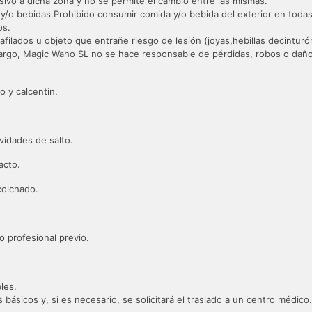
ivo a dicha zona y no se permite el cambio entre las mismas.
y/o bebidas.Prohibido consumir comida y/o bebida del exterior en todas 
os.
ilados u objeto que entrañe riesgo de lesión (joyas,hebillas decinturón, 
bargo, Magic Waho SL no se hace responsable de pérdidas, robos o daño
de acceso y calcentin.
 actividades de salto.
acto.
protector acolchado.
ento profesional previo.
les.
básicos y, si es necesario, se solicitará el traslado a un centro médic