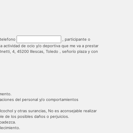
telefono
, participante o
a actividad de ocio y/o deportiva que me va a prestar
Onetti, 4, 45200 Illescas, Toledo，señorío plaza y con
omento.
caciones del personal y/o comportamientos
cochol y otras surancias, No es aconsejable realizar
e de los posibles daños o perjuicios.
 padezca.
lecimiento.