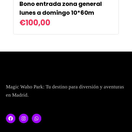
Topics
Bono entrada zona general
lunes a domingo 10*60m
Business
Engineering
Growth
Platform
€
100,00
When
Sunday to Wednesday
December 23 to 26, 2022
Where
467 Davidson ave
Magic Waho Park: Tu destino para diversión y aventuras
en Madrid.
Los Angeles CA 95716
Get directions