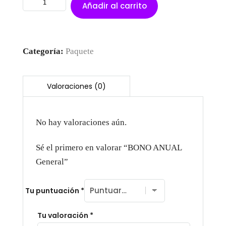
Añadir al carrito
Categoría:
Paquete
No hay valoraciones aún.
Sé el primero en valorar “BONO ANUAL
Home
General”
Schedules
Tu puntuación
*
Speakers
Tu valoración
*