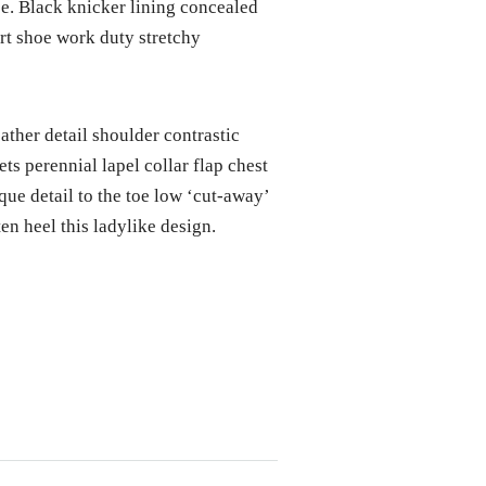
hoe. Black knicker lining concealed
urt shoe work duty stretchy
ather detail shoulder contrastic
s perennial lapel collar flap chest
que detail to the toe low ‘cut-away’
en heel this ladylike design.