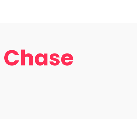
:00
0
2:30
 de 16:00 a 21:00
 Chase
e 16:30 a 22:00
Atracciones
Cumplea
 a 21:00
 22:00