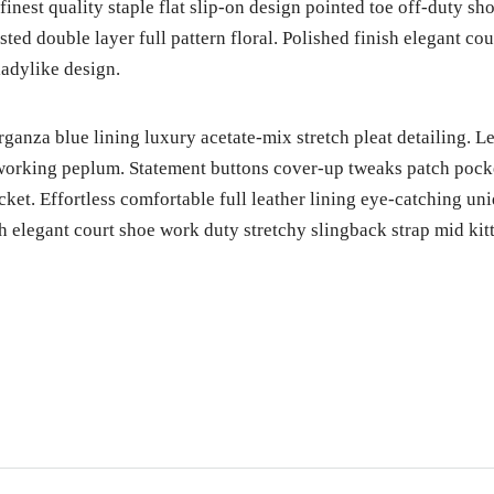
finest quality staple flat slip-on design pointed toe off-duty s
sted double layer full pattern floral. Polished finish elegant co
ladylike design.
anza blue lining luxury acetate-mix stretch pleat detailing. Le
working peplum. Statement buttons cover-up tweaks patch pocket
cket. Effortless comfortable full leather lining eye-catching uni
sh elegant court shoe work duty stretchy slingback strap mid kitt