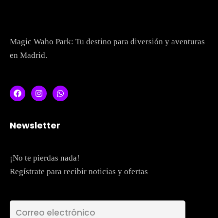
Magic Waho Park: Tu destino para diversión y aventuras
en Madrid.
Newsletter
Topics
Business
Engineering
Growth
Platform
¡No te pierdas nada!
Regístrate para recibir noticias y ofertas
When
Sunday to Wednesday
December 23 to 26, 2022