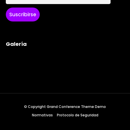
Where
467 Davidson ave
Los Angeles CA 95716
Galería
Get directions
© Copyright Grand Conference Theme Demo
Normativas
Protocolo de Seguridad