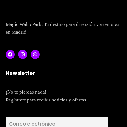
Magic Waho Park: Tu destino para diversión y aventuras
en Madrid.
Newsletter
Topics
Business
Engineering
Growth
Platform
¡No te pierdas nada!
Regístrate para recibir noticias y ofertas
When
Sunday to Wednesday
December 23 to 26, 2022